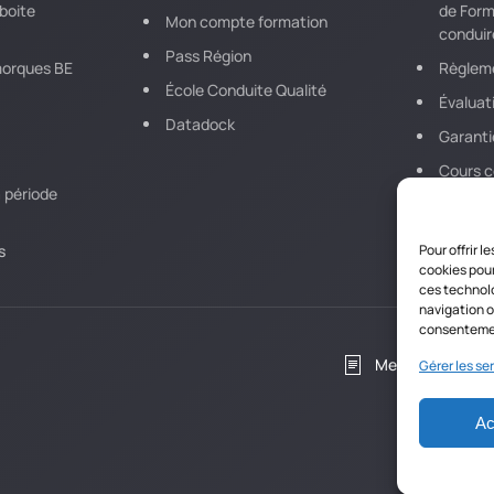
boite
de Form
Mon compte formation
conduir
Pass Région
morques BE
Règleme
École Conduite Qualité
Évaluat
Datadock
Garanti
Cours co
 période
thémat
s
Pour offrir 
cookies pour
ces technolo
navigation ou
consentement
Mentions légale
Gérer les se
Ac