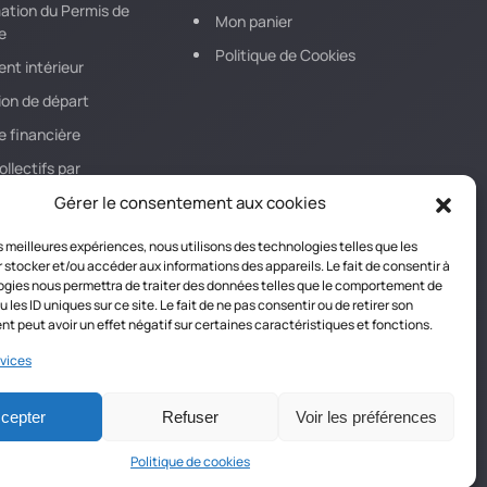
ation du Permis de
Mon panier
e
Politique de Cookies
nt intérieur
ion de départ
e financière
llectifs par
ique
Gérer le consentement aux cookies
les meilleures expériences, nous utilisons des technologies telles que les
 stocker et/ou accéder aux informations des appareils. Le fait de consentir à
gies nous permettra de traiter des données telles que le comportement de
 les ID uniques sur ce site. Le fait de ne pas consentir ou de retirer son
 peut avoir un effet négatif sur certaines caractéristiques et fonctions.
s
Conditions générales de vente et contrat Formation
rvices
©
2026
On Air Communication -
www.onaircom.fr
cepter
Refuser
Voir les préférences
Politique de cookies