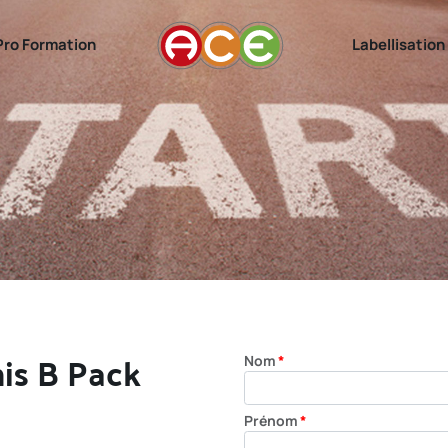
ro Formation
Labellisation
mis B Pack
Nom
*
Prénom
*