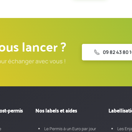
de
Frais
d'inscription
–
Permis
B
ous lancer ?
Pack
Premium
09 82 43 80 
our échanger avec vous !
ost-permis
Nos labels et aides
Labellisat
e
Le Permis à un Euro par jour
Les Enj